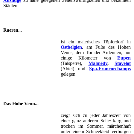
Ausflüge
zu nahe gelegenen Sehenswürdigkeiten und bekannten
Städten.
Raeren...
ist ein malerisches Töpferdorf in
Ostbelgien
, am Fuße des Hohen
Venns, dem Tor der Ardennen, nur
einige Kilometer von
Eupen
(Talsperre),
Malmédy
,
Stavelot
(Abtei) und
Spa-Francorchamps
gelegen.
Das Hohe Venn...
zeigt sich zu jeder Jahreszeit von
einer ganz anderen Seite: karg und
trocken im Sommer, märchenhaft
unter einem Schneekleid verborgen